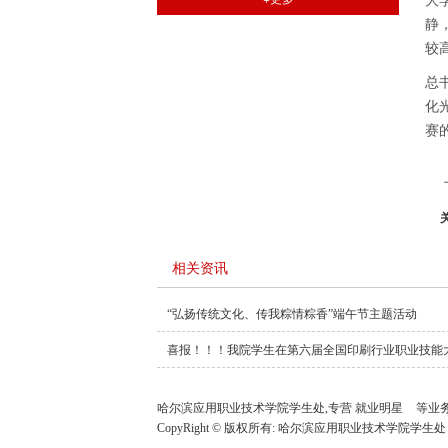
大
静
较
总
化
赛
相关资讯
“弘扬传统文化、传我粽情粽香”端午节主题活动
喜报！！！我院学生在第六届全国印刷行业职业技能
哈尔滨应用职业技术学院学生处,专营
就业明星
等业
CopyRight © 版权所有:
哈尔滨应用职业技术学院学生处