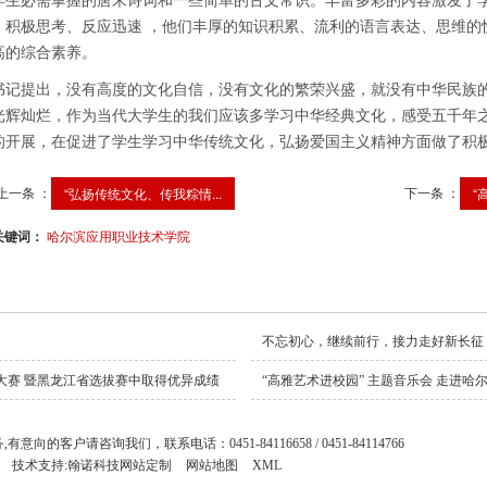
学生必需掌握的唐宋诗词和一些简单的古文常识。丰富多彩的内容激发了
，积极思考、反应迅速 ，他们丰厚的知识积累、流利的语言表达、思维的
高的综合素养。
书记提出，没有高度的文化自信，没有文化的繁荣兴盛，就没有中华民族
光辉灿烂，作为当代大学生的我们应该多学习中华经典文化，感受五千年
的开展，在促进了学生学习中华传统文化，弘扬爱国主义精神方面做了积
上一条 ：
下一条 ：
“弘扬传统文化、传我粽情...
“
关键词：
哈尔滨应用职业技术学院
不忘初心，继续前行，接力走好新长征 
大赛 暨黑龙江省选拔赛中取得优异成绩
“高雅艺术进校园” 主题音乐会 走进
务,有意向的客户请咨询我们，联系电话：
0451-84116658 / 0451-84114766
技术支持:
翰诺科技网站定制
网站地图
XML