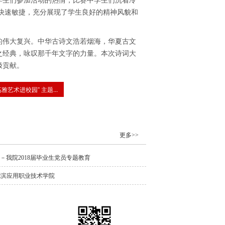
学生们参加活动的热情，比赛中学生们沉着冷
快速敏捷，充分展现了学生良好的精神风貌和
的伟大复兴。中华古诗文浩若烟海，华夏古文
之经典，咏叹那千年文字的力量。本次诗词大
极贡献。
高雅艺术进校园” 主题...
更多>>
－我院2018届毕业生党员专题教育
哈尔滨应用职业技术学院