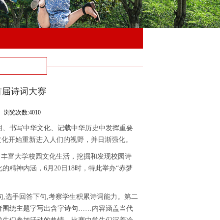
首届诗词大赛
浏览次数:4010
明、书写中华文化、记载中华历史中发挥重要
文化开始重新进入人们的视野，并日渐强化。
；丰富大学校园文化生活，挖掘和发现校园诗
化的精神内涵，
6
月
20
日
18
时，特此举办“赤梦
句
,
选手回答下句
,
考察学生积累诗词能力。第二
者围绕主题字写出含字诗句……内容涵盖当代