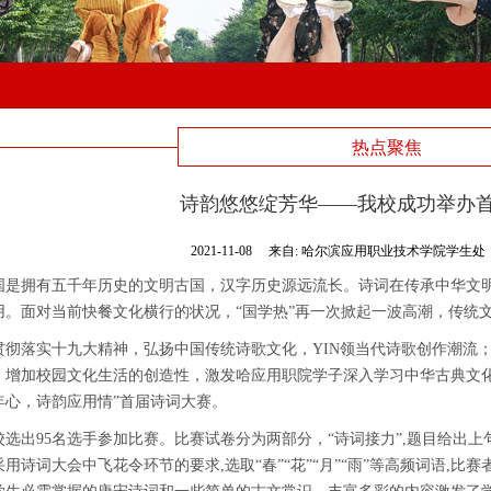
热点聚焦
诗韵悠悠绽芳华——我校成功举办
2021-11-08
来自:
哈尔滨应用职业技术学院学生处
国是拥有五千年历史的文明古国，汉字历史源远流长。诗词在传承中华文
用。面对当前快餐文化横行的状况，“国学热”再一次掀起一波高潮，传统
贯彻落实十九大精神，弘扬中国传统诗歌文化，YIN领当代诗歌创作潮流
，增加校园文化生活的创造性，激发哈应用职院学子深入学习中华古典文
年心，诗韵应用情”首届诗词大赛。
校选出
95
名
选手参加比赛。比赛试卷分为两部分，
“诗词接力”
,
题目给出上
采用诗词大会中飞花令环节的要求
,
选取“春”“花”“月”“雨”等高频词语
,
比赛