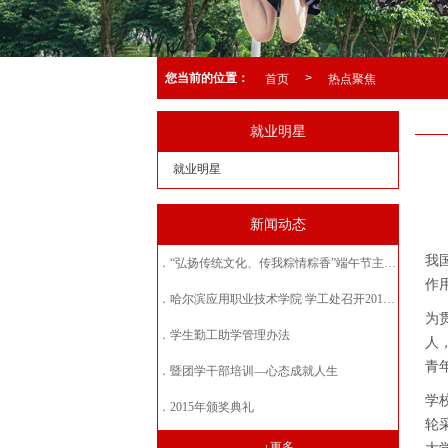
首页
热点聚焦
您当前的位置：
>
就业明星
就业明星
新闻动态
我
“弘扬传统文化、传我粽情粽香”端午节主题活动
作
哈尔滨应用职业技术学院 学工处召开2019年工作研讨会
为
学生勤工助学管理办法
人
青
暨团学干部培训—心态成就人生
学
2015年颁奖典礼
轮
+更多