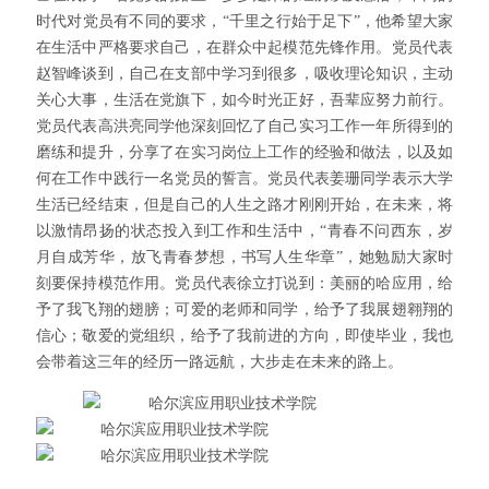
时代对党员有不同的要求，“千里之行始于足下”，他希望大家
在生活中严格要求自己，在群众中起模范先锋作用。党员代表
赵智峰谈到，自己在支部中学习到很多，吸收理论知识，主动
关心大
事，生活在党旗下，如今时光正好，吾辈应努力前行。
党员代表高洪亮同学他深刻回忆了自己实习工作一年所得到的
磨练和提升，分享了在实习岗位上工作的经验和做法，以及如
何在工作中践行一名党员的誓言。党员代表姜珊同学表示大学
生活已经结束，但是自己的人生之路才刚刚开始，在未来，将
以激情昂扬的状态投入到工作和生活中，“青春不问西东，岁
月自成芳华，放飞青春梦想，书写人生华章”，她勉励大家时
刻要保持
模范作用。党员代表徐立打说到：美丽的哈应用，给
予了我飞翔的翅膀；可爱的老师和同学，给予了我展翅翱翔的
信心；敬爱的党组织，给予了我前进的方向，即使毕业，我也
会带着这三年的经历一路远航，大步走在未来的路上。