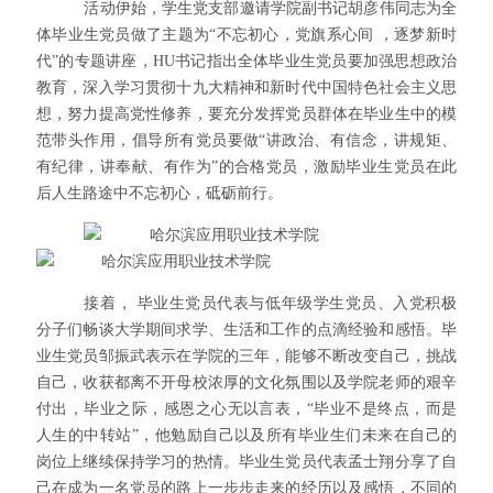
活动伊始，学生党支部邀请学院副书记胡彦伟同志为全
体毕业生党员做了主题为“不忘初心，党旗系心间 ，逐梦新时
代”的专题讲座，HU书记指出全体毕业生党员要加强思想政治
教育，深入学习贯彻十九大精神和新时代中国特色社会主义思
想，努力提高党性修养，要充分发挥党员群体在毕业生中的模
范带头作用，倡导所有党员要做“讲政治、有信念，讲规矩、
有纪律，讲奉献、有作为”的合格党员，激励毕业生党员在此
后人生路途中不忘初心，砥砺前行。
接着， 毕业生党员代表与低年级学生党员、入党积极
分子们畅谈大学期间求学、生活和工作的点滴经验和感悟。毕
业生党员邹振武表示在学院的三年，能够不断改变自己，挑战
自己，
收获都离不开母校浓厚的文化氛围以及学院老师的艰辛
付出，毕业之际，感恩之心无以言表，“毕业不是终点，而是
人生的中转站”，他勉励自己以及所有毕业生们未来在自己的
岗位上继续保持学习的热情。毕业生党员代表孟士翔分享了自
己在成为一名党员的路上一步步走来的经历以及感悟，不同的