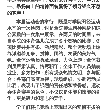
季运动会隆重举行
，我们以铿锵有力、整齐划
一、昂扬向上的精神面貌赢得了领导经久不息
的掌声！
本届运动会的举行，既是对学院田径运动
水平的一次检阅，也是全院师生精神风貌和综
合素质的一次集中展示。在两天的时间里，来
自学院的体育健儿完成了各个赛项的比赛，各
项比赛井井有条、激烈精彩。整个运动场上始
终洋溢着竞争、拼搏、团结、友爱的美好气
氛。全体运动员勇敢顽强、力争上游；全体裁
判员严肃认真、恪尽职守；全体工作人员兢兢
业业、多方协作；所有观众热情文明、参与配
合；各部门高度重视，现场组织、协调运动员
比赛，表现出了强烈的责任感和荣誉感。运动
会体育赛事的竞争，不仅仅是体能和技能的竞
争，更是毅力和意志的竞争。
学子们将把赛场上表现出来的坚韧不拔的