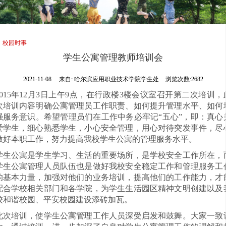
校园时事
学生公寓管理教师培训会
2021-11-08
来自:
哈尔滨应用职业技术学院学生处
浏览次数:2682
015
年
12
月
3
日上午
9
点，在行政楼
3
楼会议室召开第二次培训，
次培训内容明确公寓管理员工作职责、如何提升管理水平、如何
强服务意识。希望管理员们在工作中务必牢记
“
五心
”
，即：真心
爱学生，细心熟悉学生，小心安全管理，用心对待突发事件，尽
做好本职工作，努力提高我校学生公寓的管理服务水平。
学生公寓是学生学习、生活的重要场所，是学校安全工作所在，
学生公寓管理人员队伍也是做好我校安全稳定工作和管理服务工
的基本力量，加强对他们的业务培训，提高他们的工作能力，才
配合学校相关部门和各学院，为学生生活园区精神文明创建以及
校和谐校园、平安校园建设添砖加瓦。
此次培训，使学生公寓管理工作人员深受启发和鼓舞。大家一致