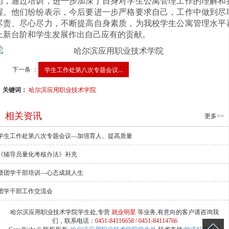
为，通过培训，进一步加深了自身对学生公寓管理工作的理解和
握。他们纷纷表示，今后要进一步严格要求自己，工作中做到尽
尽责、尽心尽力，不断提高自身素质，为我校学生公寓管理水平
上新台阶和学生
发展作出自己应有的贡献。
下一条 ：
学生工作处第八次专题会议...
关键词：
哈尔滨应用职业技术学院
相关资讯
更多>>
学生工作处第八次专题会议—加强育人、提高质量
《辅导员量化考核办法》补充
暨团学干部培训—心态成就人生
团学干部工作交流会
哈尔滨应用职业技术学院学生处,专营
就业明星
等业务,有意向的客户请咨询我
们，联系电话：
0451-84116658 / 0451-84114766