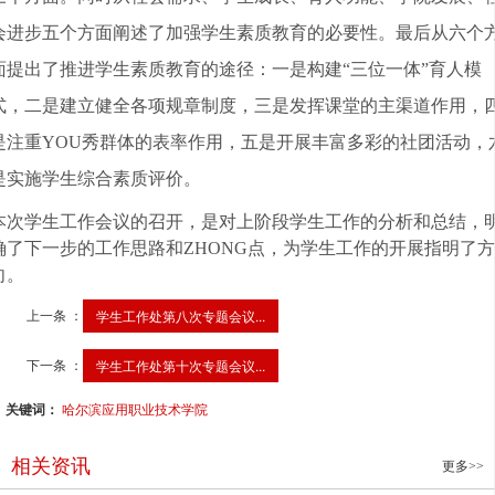
会进步五个方面阐述了加强学生素质教育的必要性。最后从六个
面提出了推进学生素质教育的途径：一是构建“三位一体”育人模
式，二是建立健全各项规章制度，三是发挥课堂的主渠道作用，
是注重YOU秀群体的表率作用，五是开展丰富多彩的社团活动，
是实施学生综合素质评价。
本次学生工作会议的召开，是对上阶段学生工作的分析和总结，
确了下一步的工作思路和ZHONG点
，为学生工作的开展指明了方
向。
上一条 ：
学生工作处第八次专题会议...
下一条 ：
学生工作处第十次专题会议...
关键词：
哈尔滨应用职业技术学院
相关资讯
更多>>