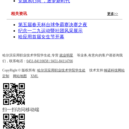
党旗系心间 ，逐梦新时代
相关资讯
更多>>
第五届春天杯台球争霸赛决赛之夜
纪念一二九运动暨社团风采展示
哈应用首届女生节开幕
哈尔滨应用职业技术学院学生处,专营
就业明星
等业务,有意向的客户请咨询我
们，联系电话：
0451-84116658 / 0451-84114766
CopyRight © 版权所有:
哈尔滨应用职业技术学院学生处
技术支持:
翰诺科技网站
定制
网站地图
XML
扫一扫访问移动端