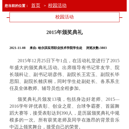
首页
校园活动
您当前的位置：
>
校园活动
2015年颁奖典礼
2021-11-08
来自:
哈尔滨应用职业技术学院学生处
浏览次数:3803
2015
年
12
月
25
日下午
1
点，在活动礼堂进行了
2015
年盛大的颁奖典礼活动。出席领导有
书记常友学、院
长颉科让、副书记胡彦伟、副院长王宏玉、副院长毕
思阳、副院长雒庆桐，同时学生处副处长、各系系主
任及全体教师、辅导员也全程参加。
颁奖典礼共颁发
13
项，包括身边好老师、
2015
—
2016
学年评优表彰、创业之星、台球争霸赛、首届舞
蹈大赛等，接受表彰达到
390
人，是历届颁奖典礼中规
模
多的一次。所有获奖老师及同学在激昂的背景音乐
中迈上领奖舞台，接受自己的荣誉。