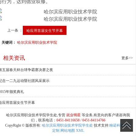
与行为，达到德业双修。
上一条 ：
哈应用首届女生节开幕
关键词：
哈尔滨应用职业技术学院
相关资讯
更多>>
第五届春天杯台球争霸赛决赛之夜
纪念一二九运动暨社团风采展示
2015年颁奖典礼
哈应用首届女生节开幕
哈尔滨应用职业技术学院学生处,专营
就业明星
等业务,有意向的客户请咨询我
们，联系电话：
0451-84116658 / 0451-84114766
CopyRight © 版权所有:
哈尔滨应用职业技术学院学生处
技术支持:
翰诺科技网站
定制
网站地图
XML