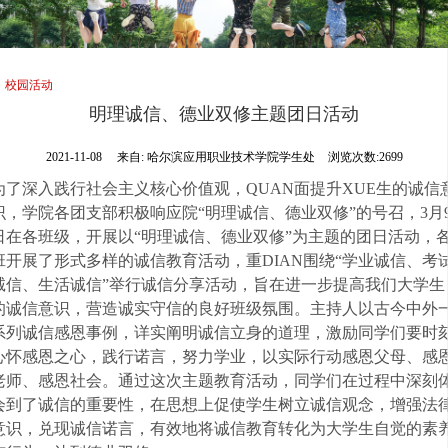
校园活动
明理诚信、德业双修主题团日活动
2021-11-08
来自:
哈尔滨应用职业技术学院学生处
浏览次数:2699
为了深入践行社会主义核心价值观，QUAN面提升XUE生的诚信
识，学院各团支部积极响应院“明理诚信、德业双修”的号召，3月
日在各班级，开展以“明理诚信、德业双修”为主题的团日活动，
班开展了形式多样的诚信教育活动，重DIAN围绕“学业诚信、考
诚信、生活诚信”举行诚信分享活动，旨在进一步提高我们大学生
的诚信意识，营造诚实守信的良好班级氛围。主持人以古今中外
系列诚信感恩事例，详实阐明诚信立身的道理，激励同学们要时
心怀感恩之心，践行诺言，努力学业，以实际行动感恩父母、感
老师、感恩社会。通过这次主题教育活动，同学们在过程中深刻
会到了诚信的重要性，在思想上促使学生树立诚信观念，增强法
意识，兑现诚信诺言，有效地将诚信教育转化为大学生自觉的素